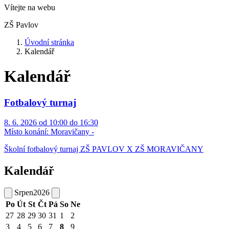
Vítejte na webu
ZŠ Pavlov
Úvodní stránka
Kalendář
Kalendář
Fotbalový turnaj
8. 6. 2026 od 10:00 do 16:30
Místo konání:
Moravičany -
Školní fotbalový turnaj ZŠ PAVLOV X ZŠ MORAVIČANY
Kalendář
Srpen
2026
Po
Út
St
Čt
Pá
So
Ne
27
28
29
30
31
1
2
3
4
5
6
7
8
9