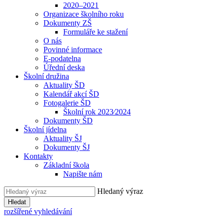
2020–2021
Organizace školního roku
Dokumenty ZŠ
Formuláře ke stažení
O nás
Povinné informace
E-podatelna
Úřední deska
Školní družina
Aktuality ŠD
Kalendář akcí ŠD
Fotogalerie ŠD
Školní rok 2023⁄2024
Dokumenty ŠD
Školní jídelna
Aktuality ŠJ
Dokumenty ŠJ
Kontakty
Základní škola
Napište nám
Hledaný výraz
Hledat
rozšířené vyhledávání