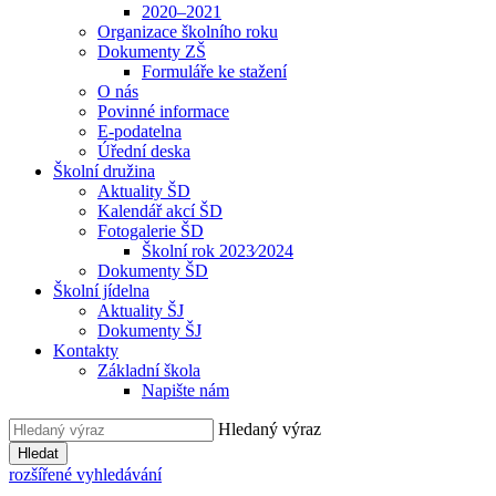
2020–2021
Organizace školního roku
Dokumenty ZŠ
Formuláře ke stažení
O nás
Povinné informace
E-podatelna
Úřední deska
Školní družina
Aktuality ŠD
Kalendář akcí ŠD
Fotogalerie ŠD
Školní rok 2023⁄2024
Dokumenty ŠD
Školní jídelna
Aktuality ŠJ
Dokumenty ŠJ
Kontakty
Základní škola
Napište nám
Hledaný výraz
Hledat
rozšířené vyhledávání