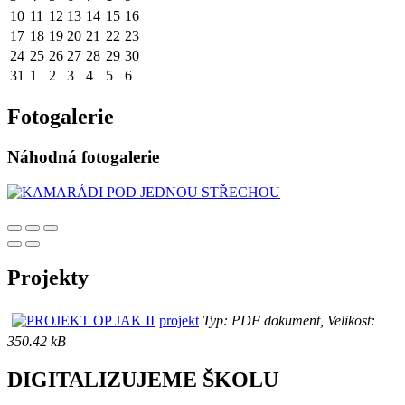
10
11
12
13
14
15
16
17
18
19
20
21
22
23
24
25
26
27
28
29
30
31
1
2
3
4
5
6
Fotogalerie
Náhodná fotogalerie
Projekty
projekt
Typ: PDF dokument, Velikost:
350.42 kB
DIGITALIZUJEME ŠKOLU