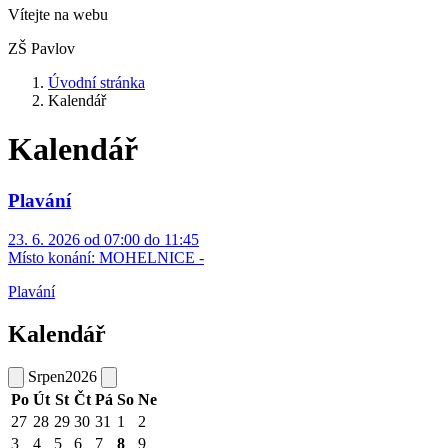
Vítejte na webu
ZŠ Pavlov
Úvodní stránka
Kalendář
Kalendář
Plavání
23. 6. 2026 od 07:00 do 11:45
Místo konání:
MOHELNICE -
Plavání
Kalendář
Srpen
2026
Po
Út
St
Čt
Pá
So
Ne
27
28
29
30
31
1
2
3
4
5
6
7
8
9