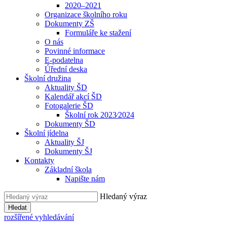
2020–2021
Organizace školního roku
Dokumenty ZŠ
Formuláře ke stažení
O nás
Povinné informace
E-podatelna
Úřední deska
Školní družina
Aktuality ŠD
Kalendář akcí ŠD
Fotogalerie ŠD
Školní rok 2023⁄2024
Dokumenty ŠD
Školní jídelna
Aktuality ŠJ
Dokumenty ŠJ
Kontakty
Základní škola
Napište nám
Hledaný výraz
Hledat
rozšířené vyhledávání