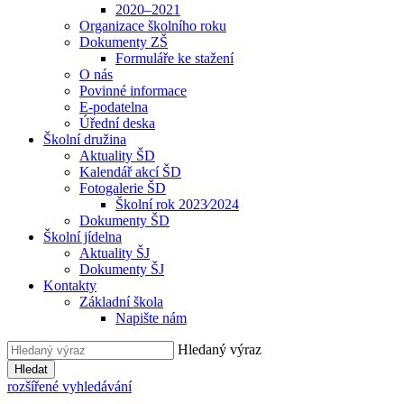
2020–2021
Organizace školního roku
Dokumenty ZŠ
Formuláře ke stažení
O nás
Povinné informace
E-podatelna
Úřední deska
Školní družina
Aktuality ŠD
Kalendář akcí ŠD
Fotogalerie ŠD
Školní rok 2023⁄2024
Dokumenty ŠD
Školní jídelna
Aktuality ŠJ
Dokumenty ŠJ
Kontakty
Základní škola
Napište nám
Hledaný výraz
Hledat
rozšířené vyhledávání