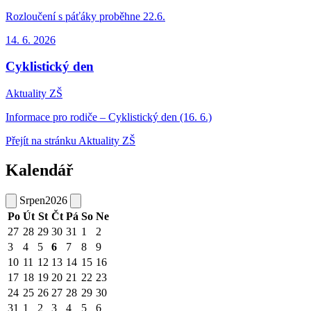
Rozloučení s páťáky proběhne 22.6.
14. 6.
2026
Cyklistický den
Aktuality ZŠ
Informace pro rodiče – Cyklistický den (16. 6.)
Přejít na stránku Aktuality ZŠ
Kalendář
Srpen
2026
Po
Út
St
Čt
Pá
So
Ne
27
28
29
30
31
1
2
3
4
5
6
7
8
9
10
11
12
13
14
15
16
17
18
19
20
21
22
23
24
25
26
27
28
29
30
31
1
2
3
4
5
6