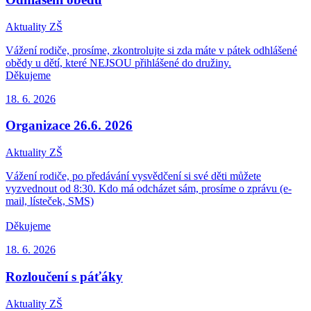
Aktuality ZŠ
Vážení rodiče, prosíme, zkontrolujte si zda máte v pátek odhlášené
obědy u dětí, které NEJSOU přihlášené do družiny.
Děkujeme
18. 6.
2026
Organizace 26.6. 2026
Aktuality ZŠ
Vážení rodiče, po předávání vysvědčení si své děti můžete
vyzvednout od 8:30. Kdo má odcházet sám, prosíme o zprávu (e-
mail, lísteček, SMS)
Děkujeme
18. 6.
2026
Rozloučení s páťáky
Aktuality ZŠ