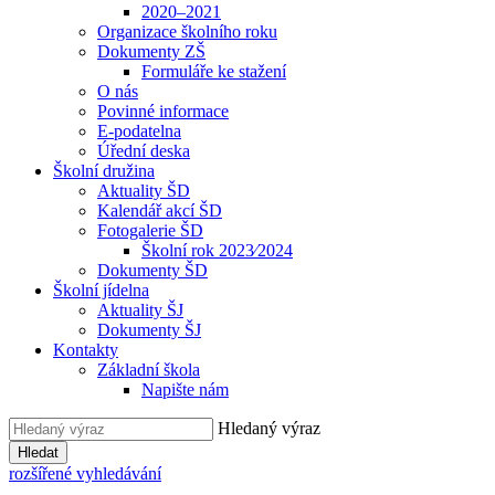
2020–2021
Organizace školního roku
Dokumenty ZŠ
Formuláře ke stažení
O nás
Povinné informace
E-podatelna
Úřední deska
Školní družina
Aktuality ŠD
Kalendář akcí ŠD
Fotogalerie ŠD
Školní rok 2023⁄2024
Dokumenty ŠD
Školní jídelna
Aktuality ŠJ
Dokumenty ŠJ
Kontakty
Základní škola
Napište nám
Hledaný výraz
Hledat
rozšířené vyhledávání