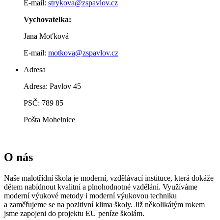
E-mail:
strykova@zspavlov.cz
Vychovatelka:
Jana Moťková
E-mail:
motkova@zspavlov.cz
Adresa
Adresa: Pavlov 45
PSČ: 789 85
Pošta Mohelnice
O nás
Naše malotřídní škola je moderní, vzdělávací instituce, která dokáže
dětem nabídnout kvalitní a plnohodnotné vzdělání. Využíváme
moderní výukové metody i moderní výukovou techniku
a zaměřujeme se na pozitivní klima školy. Již několikátým rokem
jsme zapojeni do projektu EU peníze školám.