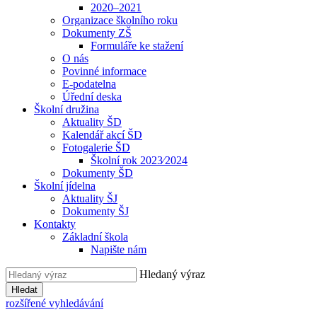
2020–2021
Organizace školního roku
Dokumenty ZŠ
Formuláře ke stažení
O nás
Povinné informace
E-podatelna
Úřední deska
Školní družina
Aktuality ŠD
Kalendář akcí ŠD
Fotogalerie ŠD
Školní rok 2023⁄2024
Dokumenty ŠD
Školní jídelna
Aktuality ŠJ
Dokumenty ŠJ
Kontakty
Základní škola
Napište nám
Hledaný výraz
Hledat
rozšířené vyhledávání