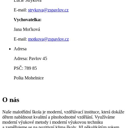
Lucie Stryková
E-mail:
strykova@zspavlov.cz
Vychovatelka:
Jana Moťková
E-mail:
motkova@zspavlov.cz
Adresa
Adresa: Pavlov 45
PSČ: 789 85
Pošta Mohelnice
O nás
Naše malotřídní škola je moderní, vzdělávací instituce, která dokáže
dětem nabídnout kvalitní a plnohodnotné vzdělání. Využíváme
moderní výukové metody i moderní výukovou techniku
a zaměřujeme se na pozitivní klima školy. Již několikátým rokem