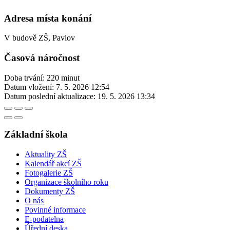
Adresa místa konání
V budově ZŠ, Pavlov
Časová náročnost
Doba trvání: 220 minut
Datum vložení:
7. 5. 2026 12:54
Datum poslední aktualizace:
19. 5. 2026 13:34
Základní škola
Aktuality ZŠ
Kalendář akcí ZŠ
Fotogalerie ZŠ
Organizace školního roku
Dokumenty ZŠ
O nás
Povinné informace
E-podatelna
Úřední deska