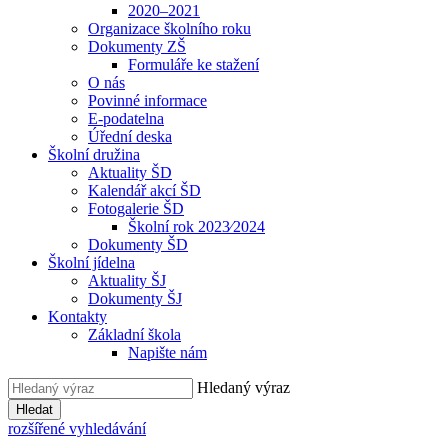
2020–2021
Organizace školního roku
Dokumenty ZŠ
Formuláře ke stažení
O nás
Povinné informace
E-podatelna
Úřední deska
Školní družina
Aktuality ŠD
Kalendář akcí ŠD
Fotogalerie ŠD
Školní rok 2023⁄2024
Dokumenty ŠD
Školní jídelna
Aktuality ŠJ
Dokumenty ŠJ
Kontakty
Základní škola
Napište nám
Hledaný výraz
Hledat
rozšířené vyhledávání